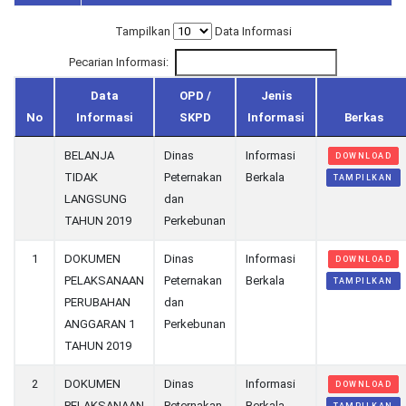
Tampilkan
Data Informasi
Pecarian Informasi:
Data
OPD /
Jenis
No
Informasi
SKPD
Informasi
Berkas
BELANJA
Dinas
Informasi
DOWNLOAD
TIDAK
Peternakan
Berkala
TAMPILKAN
LANGSUNG
dan
TAHUN 2019
Perkebunan
1
DOKUMEN
Dinas
Informasi
DOWNLOAD
PELAKSANAAN
Peternakan
Berkala
TAMPILKAN
PERUBAHAN
dan
ANGGARAN 1
Perkebunan
TAHUN 2019
2
DOKUMEN
Dinas
Informasi
DOWNLOAD
PELAKSANAAN
Peternakan
Berkala